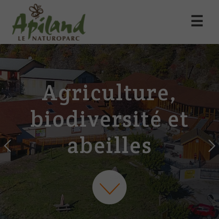
☰
Agriculture,
biodiversité et
abeilles