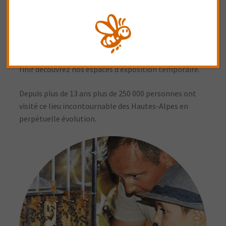
généreuse autour de sujets qu’ils maîtrisent à la
perfection : Agriculture, Biodiversité & Abeilles. Au
cœur du musée, découvrez également son patrimoine
ancien « le moulin de Célestin » à travers une
animation émouvante et pleine de sensations ! Pour
finir découvrez nos espaces d’exposition temporaire.
Depuis plus de 13 ans plus de 250 000 personnes ont
visité ce lieu incontournable des Hautes-Alpes en
perpétuelle évolution.