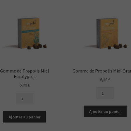
Gomme de Propolis Miel
Gomme de Propolis Miel Ora
Eucalyptus
6,80
€
6,80
€
quantité
quantité
de
de
Gomme
Gomme
de
Ajouter au panier
de
Propolis
Ajouter au panier
Propolis
Miel
Miel
Orange