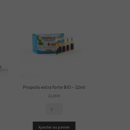
e
Propolis extra forte BIO – 22ml
22,00
€
quantité
de
Propolis
extra
Ajouter au panier