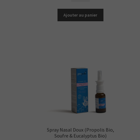
Propolis
Pure
Ajouter au panier
à
mâcher
Spray Nasal Doux (Propolis Bio,
Soufre & Eucalyptus Bio)