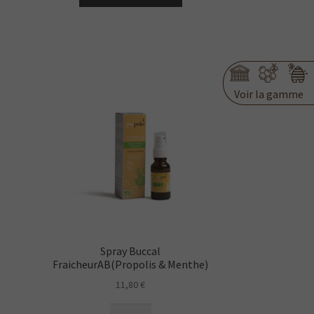
forte
BIO
-
22ml
Voir la gamme
Spray Buccal
FraicheurAB(Propolis & Menthe)
11,80
€
quantité