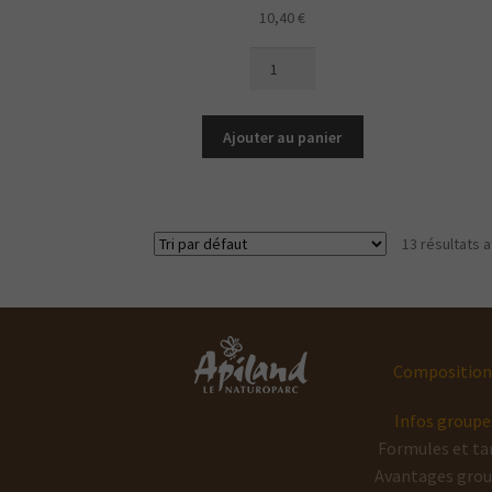
10,40
€
quantité
de
Spray
Nasal
Ajouter au panier
Doux
(Propolis
Bio,
Soufre
13 résultats a
&
Eucalyptus
Bio)
Composition
Infos groupe
Formules et tar
Avantages gro