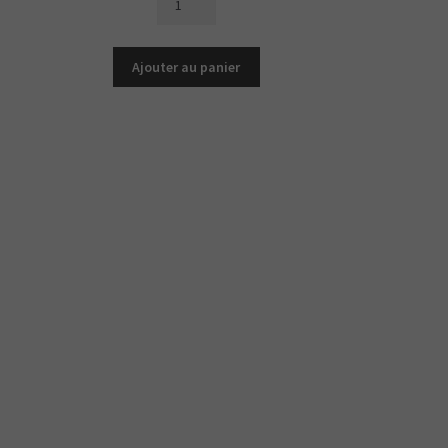
de
Spray
Buccal
Ajouter au panier
FraicheurAB(Propolis
&
Menthe)