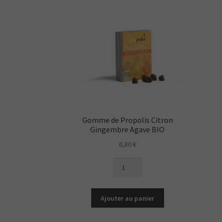
Gomme de Propolis Citron
Gingembre Agave BIO
6,80
€
quantité
de
Gomme
de
Ajouter au panier
Propolis
Citron