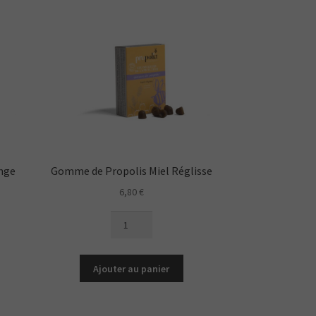
nge
Gomme de Propolis Miel Réglisse
6,80
€
quantité
de
Gomme
de
Ajouter au panier
Propolis
Miel
Réglisse