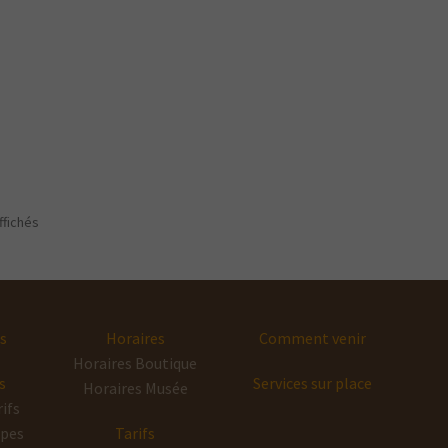
ffichés
s
Horaires
Comment venir
Horaires Boutique
s
Services sur place
Horaires Musée
ifs
upes
Tarifs