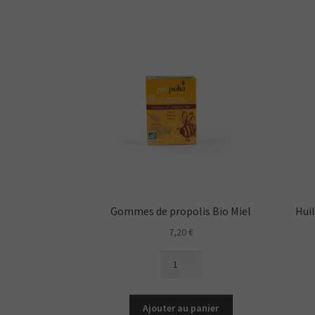
Gingembre
Agave
BIO
Gommes de propolis Bio Miel
Hui
7,20
€
quantité
de
Gommes
de
Ajouter au panier