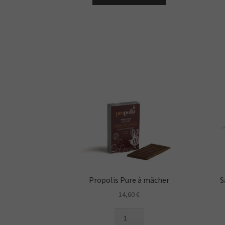
propolis
Bio
Miel
Propolis Pure à mâcher
S
14,60
€
quantité
de