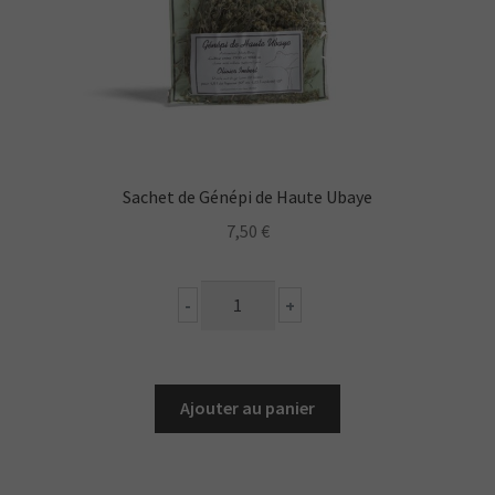
Sachet de Génépi de Haute Ubaye
7,50
€
quantité
-
+
de
Sachet
de
Génépi
Ajouter au panier
de
Haute
Ubaye