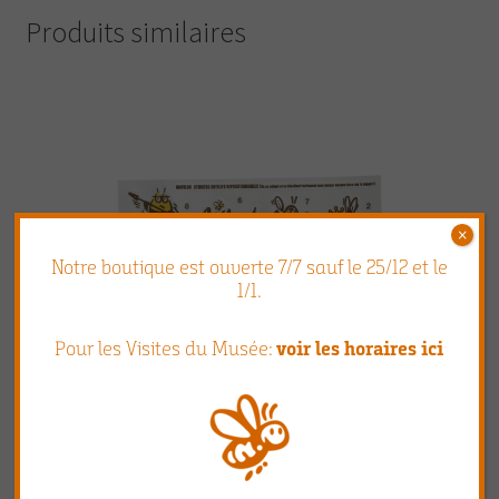
Produits similaires
×
Notre boutique est ouverte 7/7 sauf le 25/12 et le
1/1.
Pour les Visites du Musée:
voir les horaires ici
Stickers Abeilles Repositionnables (format A5)