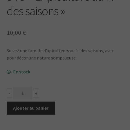
des saisons »
10,00
€
Suivez une famille d’apiculteurs au fil des saisons, avec
pour décor une nature somptueuse.
En stock
quantité
-
+
de
DVD
Ajouter au panier
"L'Apiculture
au
fil