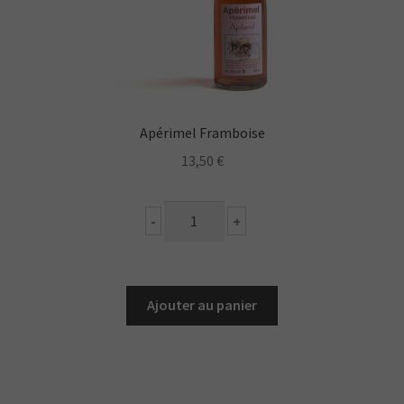
Apérimel Framboise
13,50
€
quantité
-
+
de
Apérimel
Framboise
Ajouter au panier