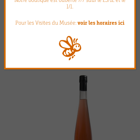
Notre boutique est ouverte 7/7 sauf le 25/12 et le
1/1.
Hydromel doux – 75cl
Pour les Visites du Musée:
voir les horaires ici
16,90
€
Lire la suite