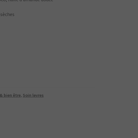
 sèches
& bien être
,
Soin levres