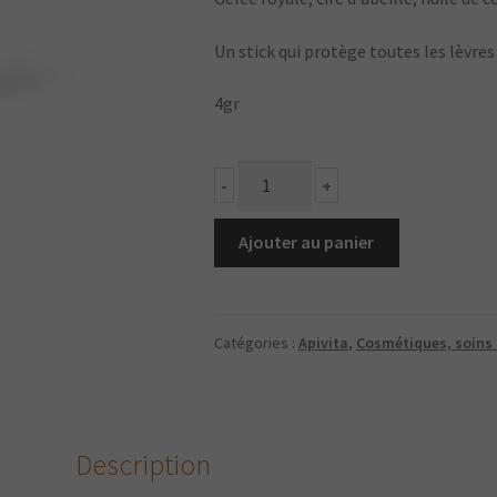
Un stick qui protège toutes les lèvres
4gr
quantité
-
+
de
Soin
Ajouter au panier
lèvres
protecteur
Catégories :
Apivita
,
Cosmétiques, soins 
Description